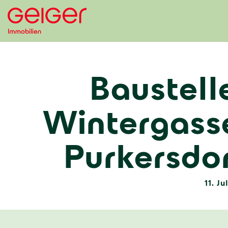
Baustell
Wintergass
Purkersdor
11. Ju